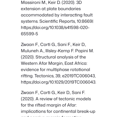
Massironi M., Keir D. (2020). 3D
extension at plate boundaries
accommodated by interacting fault
systems. Scientific Reports, 10:8669|
https://doi.org/10.1038/s41598-020-
65599-5
Zwaan F., Corti G., Sani F., Keir D.,
Muluneh A., Illsley-Kemp F. Papini M.
(2020). Structural analysis of the
Western Afar Margin, East Africa:
evidence for multiphase rotational
rifting. Tectonics, 39, e2019TC006043,
https://doi.org/10.1029/2019TC006043.
Zwaan F., Corti G., Keir D., Sani F.
(2020). A review of tectonic models
for the rifted margin of Afar:
implications for continental break-up