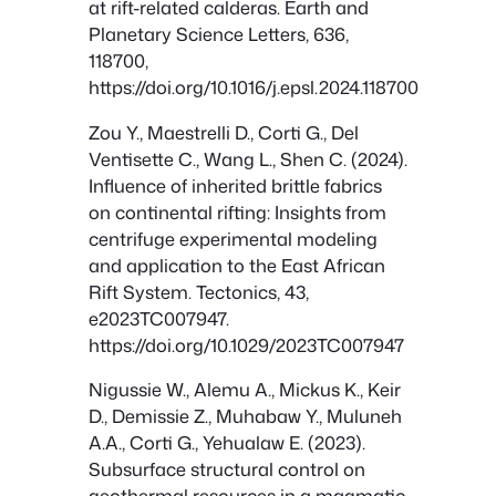
at rift-related calderas. Earth and
Planetary Science Letters, 636,
118700,
https://doi.org/10.1016/j.epsl.2024.118700
Zou Y., Maestrelli D., Corti G., Del
Ventisette C., Wang L., Shen C. (2024).
Influence of inherited brittle fabrics
on continental rifting: Insights from
centrifuge experimental modeling
and application to the East African
Rift System. Tectonics, 43,
e2023TC007947.
https://doi.org/10.1029/2023TC007947
Nigussie W., Alemu A., Mickus K., Keir
D., Demissie Z., Muhabaw Y., Muluneh
A.A., Corti G., Yehualaw E. (2023).
Subsurface structural control on
geothermal resources in a magmatic