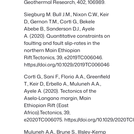
Geothermal Research, 402, 106989.
Siegburg M. Bull J.M., Nixon C.W., Keir
D., Gernon T.M., Corti G., Bekele
Abebe B., Sanderson D.J., Ayele
A. (2020). Quantitative constraints on
faulting and fault slip-rates in the
northern Main Ethiopian
Rift.Tectonics, 39, e2019TC006046.
https://doi.org/10.1029/2019TC006046
Corti G., Sani F., Florio A.A., Greenfield
T., Keir D., Erbello A., Muluneh A.A.,
Ayele A. (2020). Tectonics of the
Asela-Langano margin, Main
Ethiopian Rift (East
Africa).Tectonics, 39,
e2020TC006075. https://doi.org/10.1029/2020T
Muluneh A.A., Brune S., Illsley-Kemp