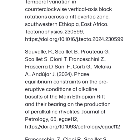
Temporal variation in
counterclockwise vertical-axis block
rotations across a rift overlap zone,
southwestern Ethiopia, East Africa.
Tectonophysics, 230599,
https://doi.org/10.1016/j.tecto.2024.230599
Sauvalle, R., Scaillet B,, Prouteau G.,
Scaillet S. Cioni T. Franceschini Z.,
Frascerra D. Sani F., Corti G., Melaku
A., Andújar J. (2024). Phase
equilibrium constraints on the pre-
eruptive conditions of alkaline
basalts of the Main Ethiopian Rift
and their bearing on the production
of peralkaline rhyolites. Journal of
Petrology, 65, egae112,
https://doi.org/10.1093/petrology/egae112
Franceschini Z., Cioni R., Scaillet S.,