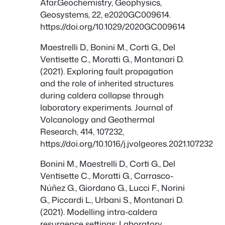
Afar.Geochemistry, Geophysics,
Geosystems, 22, e2020GC009614.
https://doi.org/10.1029/2020GC009614
Maestrelli D., Bonini M., Corti G., Del
Ventisette C., Moratti G., Montanari D.
(2021). Exploring fault propagation
and the role of inherited structures
during caldera collapse through
laboratory experiments. Journal of
Volcanology and Geothermal
Research, 414, 107232,
https://doi.org/10.1016/j.jvolgeores.2021.107232
Bonini M., Maestrelli D., Corti G., Del
Ventisette C., Moratti G., Carrasco-
Núñez G., Giordano G., Lucci F., Norini
G., Piccardi L., Urbani S., Montanari D.
(2021). Modelling intra-caldera
resurgence settings: Laboratory