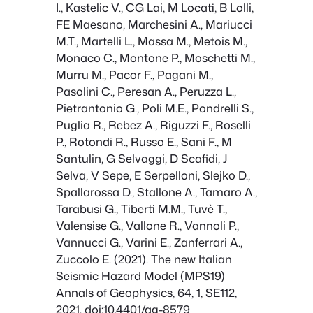
I., Kastelic V., CG Lai, M Locati, B Lolli,
FE Maesano, Marchesini A., Mariucci
M.T., Martelli L., Massa M., Metois M.,
Monaco C., Montone P., Moschetti M.,
Murru M., Pacor F., Pagani M.,
Pasolini C., Peresan A., Peruzza L.,
Pietrantonio G., Poli M.E., Pondrelli S.,
Puglia R., Rebez A., Riguzzi F., Roselli
P., Rotondi R., Russo E., Sani F., M
Santulin, G Selvaggi, D Scafidi, J
Selva, V Sepe, E Serpelloni, Slejko D.,
Spallarossa D., Stallone A., Tamaro A.,
Tarabusi G., Tiberti M.M., Tuvè T.,
Valensise G., Vallone R., Vannoli P.,
Vannucci G., Varini E., Zanferrari A.,
Zuccolo E. (2021). The new Italian
Seismic Hazard Model (MPS19)
Annals of Geophysics, 64, 1, SE112,
2021, doi:10.4401/ag-8579