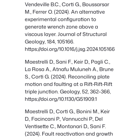
Vendeville B.C., Corti G., Boussarsar
M., Ferrer O. (2024). An alternative
experimental configuration to
generate wrench zone above a
viscous layer. Journal of Structural
Geology, 184, 105166.
https://doi.org/10.1016/j.jsg.2024.105166
Maestrelli D., Sani F., Keir D., Pagli C.,
La Rosa A., Atnafu Muluneh A., Brune
S., Corti G. (2024). Reconciling plate
motion and faulting at a Rift-Rift-Rift
triple junction. Geology, 52, 362–366,
https://doi.org/10.1130/G51909.1
Maestrelli D., Corti G., Bonini M., Keir
D., Facincani P., Vannucchi P., Del
Ventisette C., Montanari D., Sani F.
(2024). Fault reactivation and growth