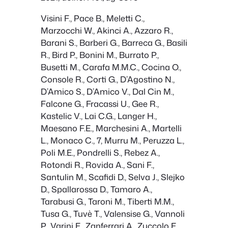
Visini F., Pace B., Meletti C.,
Marzocchi W., Akinci A., Azzaro R.,
Barani S., Barberi G., Barreca G., Basili
R., Bird P., Bonini M., Burrato P.,
Busetti M., Carafa M.M.C., Cocina O.,
Console R., Corti G., D’Agostino N.,
D’Amico S., D’Amico V., Dal Cin M.,
Falcone G., Fracassi U., Gee R.,
Kastelic V., Lai C.G., Langer H.,
Maesano F.E., Marchesini A., Martelli
L., Monaco C., 7, Murru M., Peruzza L.,
Poli M.E., Pondrelli S., Rebez A.,
Rotondi R., Rovida A., Sani F.,
Santulin M., Scafidi D., Selva J., Slejko
D., Spallarossa D., Tamaro A.,
Tarabusi G., Taroni M., Tiberti M.M.,
Tusa G., Tuvè T., Valensise G., Vannoli
P., Varini E., Zanferrari A., Zuccolo E.