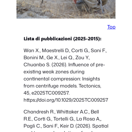
Top
Lista di pubblicazioni (2025-2015):
Wan X., Maestrelli D., Corti G., Sani F.,
Bonini M., Ge X., Lei Q., Zou Y.,
Chuanbo S. (2026). Influence of pre-
existing weak zones during
continental compression: Insights
from centrifuge models.
Tectonics
,
45, e2025TC009257.
https://doi.org/10.1029/2025TC009257
Chandresh R., Whittaker A.C., Bell
R.E., Corti G., Tortelli G., La Rosa A,,
Pagli C., Sani F., Keir D. (2026). Spatial