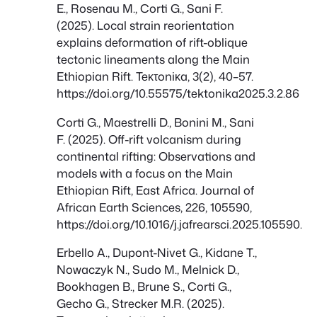
E., Rosenau M., Corti G., Sani F.
(2025). Local strain reorientation
explains deformation of rift-oblique
tectonic lineaments along the Main
Ethiopian Rift. Teκτoniκa, 3(2), 40–57.
https://doi.org/10.55575/tektonika2025.3.2.86
Corti G., Maestrelli D., Bonini M., Sani
F. (2025). Off-rift volcanism during
continental rifting: Observations and
models with a focus on the Main
Ethiopian Rift, East Africa. Journal of
African Earth Sciences, 226, 105590,
https://doi.org/10.1016/j.jafrearsci.2025.105590.
Erbello A., Dupont-Nivet G., Kidane T.,
Nowaczyk N., Sudo M., Melnick D.,
Bookhagen B., Brune S., Corti G.,
Gecho G., Strecker M.R. (2025).