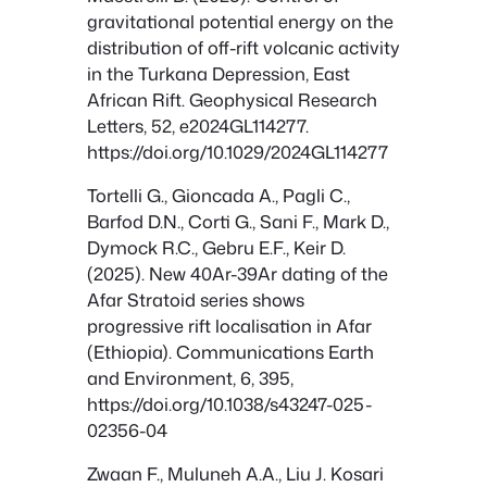
gravitational potential energy on the
distribution of off-rift volcanic activity
in the Turkana Depression, East
African Rift. Geophysical Research
Letters, 52, e2024GL114277.
https://doi.org/10.1029/2024GL114277
Tortelli G., Gioncada A., Pagli C.,
Barfod D.N., Corti G., Sani F., Mark D.,
Dymock R.C., Gebru E.F., Keir D.
(2025). New 40Ar-39Ar dating of the
Afar Stratoid series shows
progressive rift localisation in Afar
(Ethiopia). Communications Earth
and Environment, 6, 395,
https://doi.org/10.1038/s43247-025-
02356-04
Zwaan F., Muluneh A.A., Liu J. Kosari