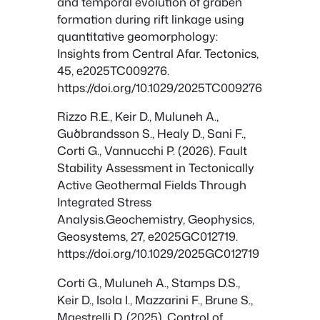
and temporal evolution of graben
formation during rift linkage using
quantitative geomorphology:
Insights from Central Afar.
Tectonics
,
45, e2025TC009276.
https://doi.org/10.1029/2025TC009276
Rizzo R.E., Keir D., Muluneh A.,
Guծbrandsson S., Healy D., Sani F.,
Corti G., Vannucchi P. (2026). Fault
Stability Assessment in Tectonically
Active Geothermal Fields Through
Integrated Stress
Analysis.
Geochemistry, Geophysics,
Geosystems
, 27, e2025GC012719.
https://doi.org/10.1029/2025GC012719
Corti G., Muluneh A., Stamps D.S.,
Keir D., Isola I., Mazzarini F., Brune S.,
Maestrelli D. (2025). Control of