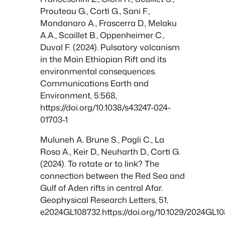
Prouteau G., Corti G., Sani F.,
Mondanaro A., Frascerra D., Melaku
A.A., Scaillet B., Oppenheimer C.,
Duval F. (2024). Pulsatory volcanism
in the Main Ethiopian Rift and its
environmental consequences.
Communications Earth and
Environment, 5:568,
https://doi.org/10.1038/s43247-024-
01703-1
Muluneh A. Brune S., Pagli C., La
Rosa A., Keir D., Neuharth D., Corti G.
(2024). To rotate or to link? The
connection between the Red Sea and
Gulf of Aden rifts in central Afar.
Geophysical Research Letters, 51,
e2024GL108732.https://doi.org/10.1029/2024GL1