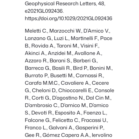
Geophysical Research Letters, 48,
e2021GL092436.
https://doi.org/10.1029/2021GL092436
Meletti C., Marzocchi W., D’Amico V.,
Lanzano G., Luzi L., Martinelli F., Pace
B., Rovida A., Taroni M., Visini F.,
Akinci A., Anzidei M., Avallone A.,
Azzaro R., Barani S., Barberi G.,
Barreca G., Basili R., Bird P., Bonini M.,
Burrato P., Busetti M., Camassi R.,
Carafa M.M.C., Cavaliere A., Cecere
G., Cheloni D., Chioccarelli E., Console
R., Corti G., D’agostino N., Dal Cin M.,
D’ambrosio C., D’amico M., D’amico
S., Devoti R., Esposito A., Faenza L.,
Falcone G., Felicetta C., Fracassi U.,
Franco L., Galvani A., Gasperini P.,
Gee R., Gómez Capera A.A., Iervolino