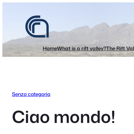
Skip
to
content
Home
What is a rift valley?
The Rift Val
Senza categoria
Ciao mondo!