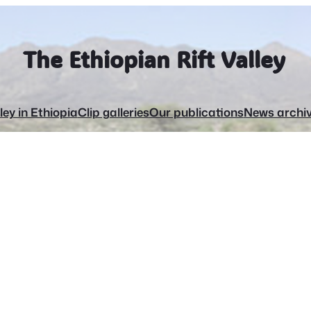
The Ethiopian Rift Valley
ley in Ethiopia
Clip galleries
Our publications
News archi